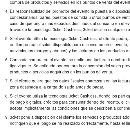
compra de productos y servicios en los puntos de venta del event
Es responsabilidad del promotor del evento la puesta a disposici
concesionarios, bares, puestos de comida u otros puntos de venta
caso de que uno o más espacios destinados al consumo en el eve
través de la tecnología 3cket Cashless, 3cket declina cualquier r
Si el evento utiliza la tecnología 3cket Cashless, el cliente podrá,
en tiempo real el saldo disponible para el consumo en el evento, r
movimientos (cargos y abonos) y las facturas de los productos o
Con cada compra en el evento, se emite una factura a nombre del 
tipo vigente. Se entiende por compra la conversión del saldo pre
productos o servicios adquiridos en los puntos de venta.
Si el cliente quiere que los datos fiscales aparezcan en las factur
zona destinada a la carga de saldo antes de pagar.
Si el evento utiliza la tecnología 3cket Cashless, donde los part
de pago digitales, créditos para consumir dentro del recinto, el cl
acepta implícitamente las condiciones que se describen a contin
3cket pone a disposición del cliente los servicios o productos ad
notifiquen que el pago se ha realizado correctamente, hasta el lí